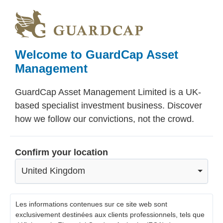
Skip
Skip
Skip
to
to
to
main
primary
footer
content
sidebar
Welcome to GuardCap Asset
Management
GuardCap Asset Management Limited is a UK-
based specialist investment business. Discover
how we follow our convictions, not the crowd.
Confirm your location
United Kingdom
Les informations contenues sur ce site web sont
exclusivement destinées aux clients professionnels, tels que