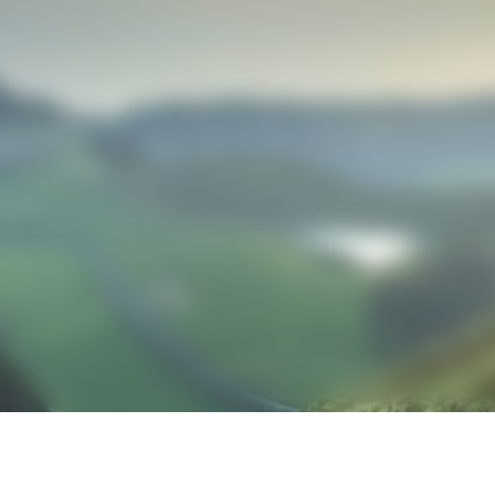
 Management Limited est autorisée et régulée par la Financial Cond
alement enregistrée en tant que conseiller en investissement auprès de
EC) des États-Unis.
 informations présentées sur ce site ne s’adressent pas aux personnes
nées. Les produits et services décrits ne sont pas proposés aux États-
e que je suis un client professionnel (tel que défini par la FC
a déclaration ci-dessus, et que j’accepte les
Conditions d’uti
ocation and remember me for later use.
Privacy and Cookie Pol
Disagree