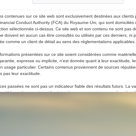
ns contenues sur ce site web sont exclusivement destinées aux clients 
 Financial Conduct Authority (FCA) du Royaume-Uni, qui sont domiciliés
diction sélectionnée ci-dessus. Ce site web et son contenu ne sont pas d
 ne doivent en aucun cas être consultés ou utilisés par ces derniers, ni
rée comme un client de détail au sens des réglementations applicables.
nformations présentées sur ce site soient considérées comme matériel
garantie, expresse ou implicite, n’est donnée quant à leur exactitude, le
n usage particulier. Certains contenus proviennent de sources réputées 
s pas leur exactitude.
es passées ne sont pas un indicateur fiable des résultats futurs. La v
ussi bien qu’augmenter, et les investisseurs peuvent ne pas récupérer l
 des cookies pour améliorer votre expérience sur notre site, y compris d
 suivre votre utilisation. En continuant à utiliser ce site, vous consentez 
lus d’informations, y compris sur la manière de désactiver les cookies, 
nfidentialité et de cookies
.