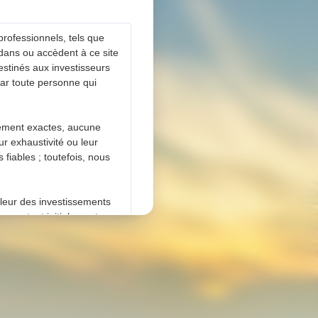
professionnels, tels que
 dans ou accèdent à ce site
estinés aux investisseurs
 par toute personne qui
lement exactes, aucune
ur exhaustivité ou leur
fiables ; toutefois, nous
aleur des investissements
e montant initialement
es cookies tiers
à l’utilisation de ces
veuillez consulter notre