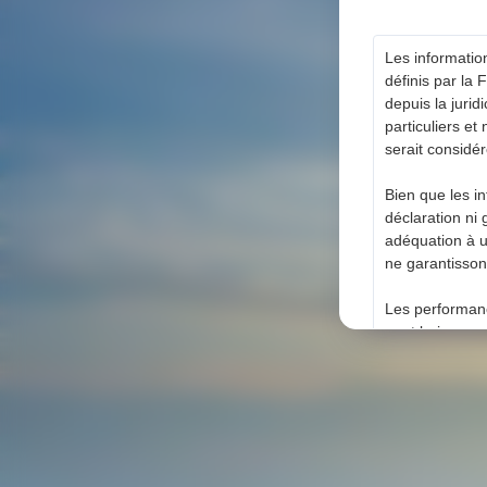
Les informatio
définis par la
depuis la juri
particuliers et
serait considé
Bien que les i
déclaration ni 
adéquation à u
ne garantisson
Les performanc
peut baisser a
investi.
Nous utilisons
susceptibles de
cookies. Pour p
Politique de co