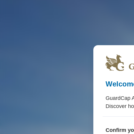
Welcome
GuardCap As
Discover ho
Confirm yo