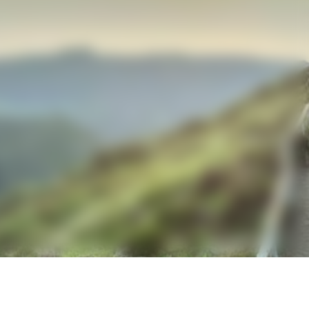
uct Authority au Royaume-
 la Securities and Exchange
 des États-Unis et ne leur
Unis ni à aucune personne
A), que j’ai lu et
lisation
du site web.
icy