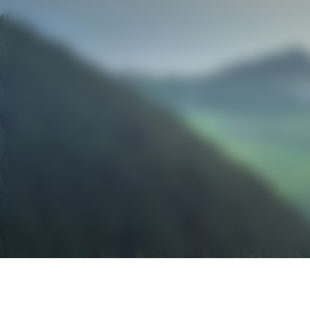
GuardCap Asset
Uni, et est ég
Commission (S
Cependant, les
sont pas desti
américaine.
Je confirm
compris l
Save my l