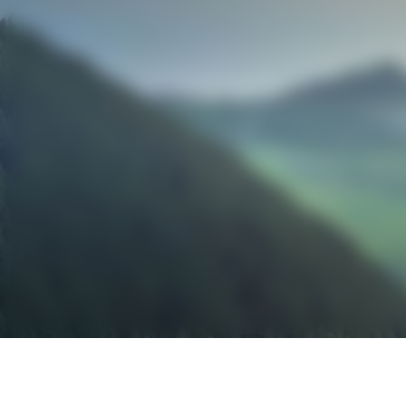
GuardCap Asset
Uni, et est ég
Commission (S
Cependant, les
sont pas desti
américaine.
Je confirm
compris l
Save my l