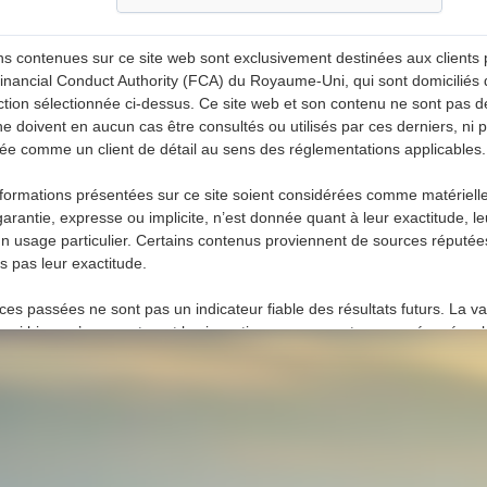
ns contenues sur ce site web sont exclusivement destinées aux clients 
 Financial Conduct Authority (FCA) du Royaume-Uni, qui sont domiciliés
diction sélectionnée ci-dessus. Ce site web et son contenu ne sont pas d
 ne doivent en aucun cas être consultés ou utilisés par ces derniers, ni
rée comme un client de détail au sens des réglementations applicables.
nformations présentées sur ce site soient considérées comme matériel
garantie, expresse ou implicite, n’est donnée quant à leur exactitude, le
n usage particulier. Certains contenus proviennent de sources réputées 
s pas leur exactitude.
es passées ne sont pas un indicateur fiable des résultats futurs. La v
ussi bien qu’augmenter, et les investisseurs peuvent ne pas récupérer l
 des cookies pour améliorer votre expérience sur notre site, y compris d
 suivre votre utilisation. En continuant à utiliser ce site, vous consentez 
lus d’informations, y compris sur la manière de désactiver les cookies, 
nfidentialité et de cookies
.