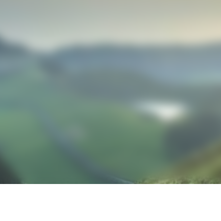
 Management Limited est autorisée et régulée par la Financial Cond
alement enregistrée en tant que conseiller en investissement auprès de
EC) des États-Unis.
 informations présentées sur ce site ne s’adressent pas aux personnes
nées. Les produits et services décrits ne sont pas proposés aux États-
e que je suis un client professionnel (tel que défini par la FC
a déclaration ci-dessus, et que j’accepte les
Conditions d’uti
ocation and remember me for later use.
Privacy and Cookie Pol
Disagree