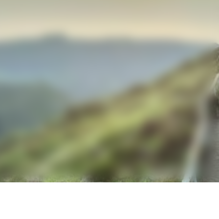
uct Authority au Royaume-
 la Securities and Exchange
 des États-Unis et ne leur
Unis ni à aucune personne
A), que j’ai lu et
lisation
du site web.
icy