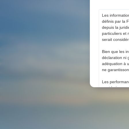
Les informatio
définis par la
depuis la juri
particuliers et
serait considé
Bien que les i
déclaration ni 
adéquation à u
ne garantisson
Les performanc
peut baisser a
investi.
Nous utilisons
susceptibles de
cookies. Pour p
Politique de co