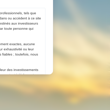
professionnels, tels que
 dans ou accèdent à ce site
estinés aux investisseurs
 par toute personne qui
lement exactes, aucune
ur exhaustivité ou leur
fiables ; toutefois, nous
aleur des investissements
e montant initialement
es cookies tiers
à l’utilisation de ces
veuillez consulter notre