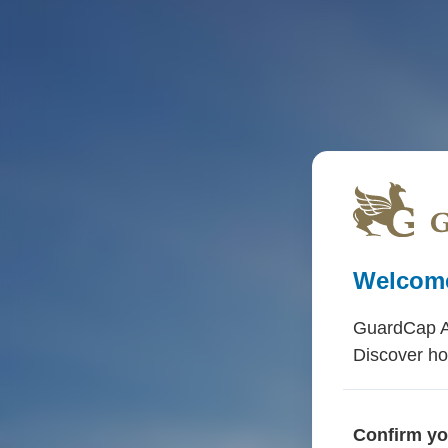
Welcome
GuardCap As
Discover ho
Confirm yo