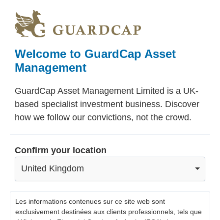
Skip
Skip
Skip
to
to
to
main
primary
footer
content
sidebar
Welcome to GuardCap Asset
Management
GuardCap Asset Management Limited is a UK-
based specialist investment business. Discover
how we follow our convictions, not the crowd.
Confirm your location
United Kingdom
Les informations contenues sur ce site web sont
exclusivement destinées aux clients professionnels, tels que