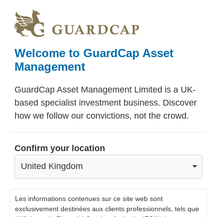
Skip
Skip
Skip
to
to
to
main
primary
footer
content
sidebar
Welcome to GuardCap Asset
Management
GuardCap Asset Management Limited is a UK-
based specialist investment business. Discover
how we follow our convictions, not the crowd.
Confirm your location
United Kingdom
Les informations contenues sur ce site web sont
exclusivement destinées aux clients professionnels, tels que