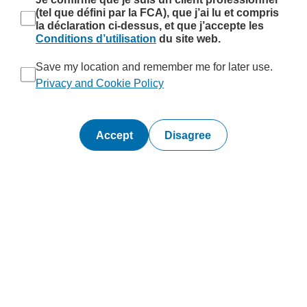
(tel que défini par la FCA), que j’ai lu et compris
la déclaration ci-dessus, et que j’accepte les
Conditions d’utilisation
du site web.
Save my location and remember me for later use.
Privacy and Cookie Policy
Disagree
Footer
Stratégie
Stratégie Actions Internationales
News & Insights